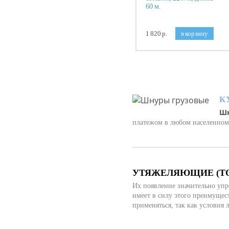
60 м.
1 820 р.
в корзину
К
Шн
платежом в любом населенном
УТЯЖЕЛЯЮЩИЕ (Т
Их появление значительно упр
имеет в силу этого преимущес
применяться, так как условия 