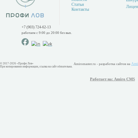
Статьи
Лицен
Контакты
+7 (903) 724-62-13
работаем с 9:00 до 20:00 без вых.
Ami
© 2017-2026 «Профи Лов»
Amiromaster.ru - разработка сайтов на
При копировании информации, ссылка на сайт обязательна.
Работает на: Amiro CMS